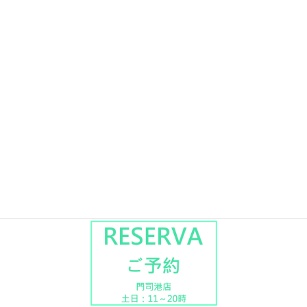
門司港店
営業日： 土曜・日曜
住所 ： 門司区新開６－６