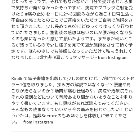
じだったそうです。それでもなかなかご自分で受けるところま
で気持ちが向かなかったそうですが、病院でブロック注射を受
けたり #痛み止め を一日に2～3回飲みながら過ごす日常生活に
不自由を感じたとのことでご連絡をいただきご自宅で施術をさ
せて頂きました。少し長めで90分ほどゆっくりゆっくり行わせ
ていただきました。施術後の感想は思いのほか腰が軽くなり歩
くのも楽になったと感じて頂いたようです。まだまだ硬いとこ
ろが残っているので少し様子を見て何回か施術をさせて頂く予
定です。ほんの少しでも笑顔になっていただけて私もうれしく
なりました。#北九州 #肩こり #マッサージ - from Instagram
Kindleで電子書籍を出版して少しの間だけど、7部門でベストセ
ラー1位を取りました。揉み方の解説ではなくなぜ？腰痛や肩
こりが治らないのか？筋肉が痛む仕組みや、病院や治療院それ
ぞれの役割などについて普段あまり聞かないようなことを判り
やすく書いています。もし興味があれば読んでみてください。
そんなもの読まなくていいから今の痛みを何とかしたい！とい
うかたは、是非Soeruteのもみほぐしを体験しに来てくださ
い。 - from Instagram