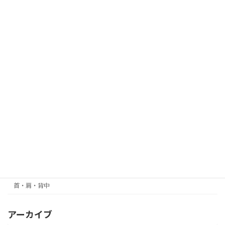
いるの判りますか？この前に、腕が上が
らずコートを着るのもつらいと言われて
いたので肩をほぐしてました。 左だけ
でしたが30分で気にせず着られるように
なりました。 - from Instagram
2022-01-28
カテゴリー
お知らせ
ビフォーアフター
未分類
腰
首・肩・背中
アーカイブ