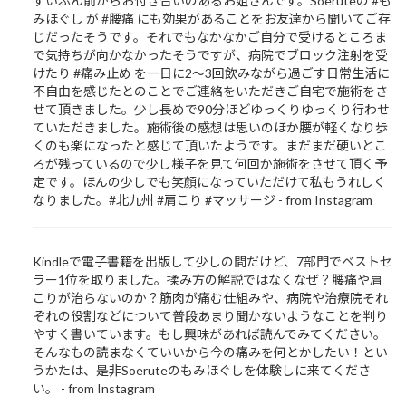
ずいぶん前からお付き合いのあるお姐さんです。Soeruteの #も
みほぐし が #腰痛 にも効果があることをお友達から聞いてご存
じだったそうです。それでもなかなかご自分で受けるところま
で気持ちが向かなかったそうですが、病院でブロック注射を受
けたり #痛み止め を一日に2～3回飲みながら過ごす日常生活に
不自由を感じたとのことでご連絡をいただきご自宅で施術をさ
せて頂きました。少し長めで90分ほどゆっくりゆっくり行わせ
ていただきました。施術後の感想は思いのほか腰が軽くなり歩
くのも楽になったと感じて頂いたようです。まだまだ硬いとこ
ろが残っているので少し様子を見て何回か施術をさせて頂く予
定です。ほんの少しでも笑顔になっていただけて私もうれしく
なりました。#北九州 #肩こり #マッサージ - from Instagram
Kindleで電子書籍を出版して少しの間だけど、7部門でベストセ
ラー1位を取りました。揉み方の解説ではなくなぜ？腰痛や肩
こりが治らないのか？筋肉が痛む仕組みや、病院や治療院それ
ぞれの役割などについて普段あまり聞かないようなことを判り
やすく書いています。もし興味があれば読んでみてください。
そんなもの読まなくていいから今の痛みを何とかしたい！とい
うかたは、是非Soeruteのもみほぐしを体験しに来てくださ
い。 - from Instagram